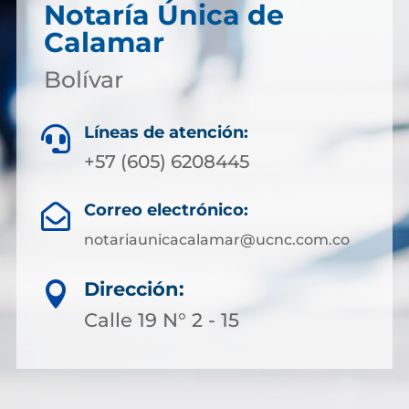
Notaría Única de
Calamar
Bolívar
Líneas de atención:

+57 (605) 6208445
Correo electrónico:

notariaunicacalamar@ucnc.com.co
Dirección:

Calle 19 N° 2 - 15