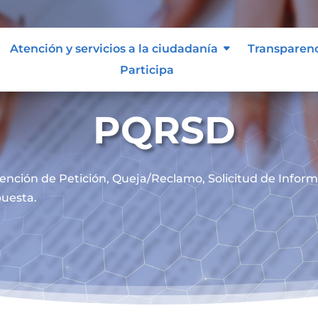
Atención y servicios a la ciudadanía
Transparen
Participa
PQRSD
ención de
Petición, Queja/Reclamo, Solicitud de Infor
uesta.