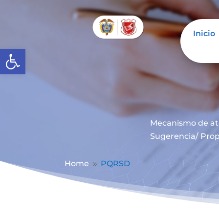
Inicio
Abrir barra de herramientas
Mecanismo de at
Sugerencia/ Prop
Home
PQRSD
9