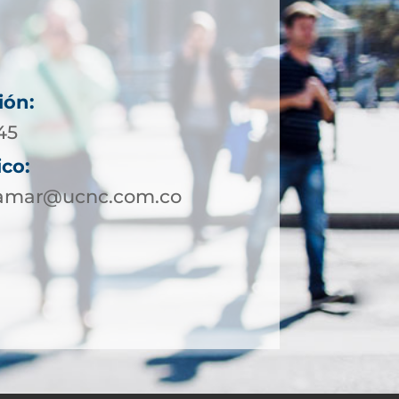
ión:
45
ico:
lamar@ucnc.com.co