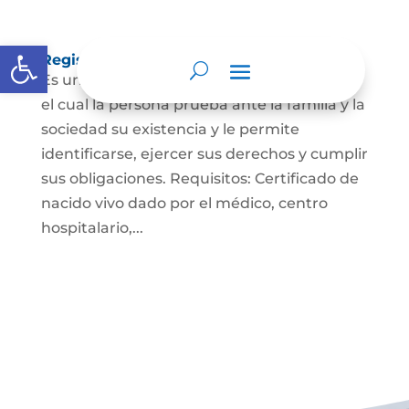
Abrir barra de herramientas
Registro Civil de Nacimiento
Es un documento indispensable mediante
el cual la persona prueba ante la familia y la
sociedad su existencia y le permite
identificarse, ejercer sus derechos y cumplir
sus obligaciones. Requisitos: Certificado de
nacido vivo dado por el médico, centro
hospitalario,...